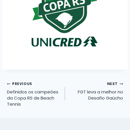
Navegação
PREVIOUS
NEXT
Definidos os campeões
FGT leva a melhor no
de
da Copa RS de Beach
Desafio Gaúcho
Tennis
Post