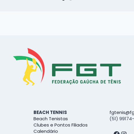
BEACH TENNIS
fgtenis@fg
Beach Tenistas
(51) 99174
Clubes e Pontos Filiados
Calendário
Face
Ins