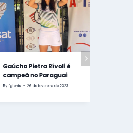
Gaúcha Pietra Rívoli é
Data l
campeã no Paraguai
inscriç
Beach 
By
fgtenis
26 de fevereiro de 2023
By
fgtenis