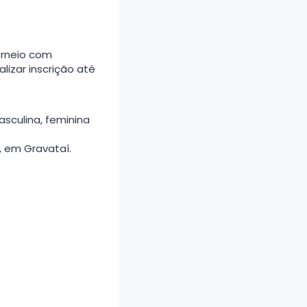
orneio com
izar inscrição até
asculina, feminina
, em Gravataí.