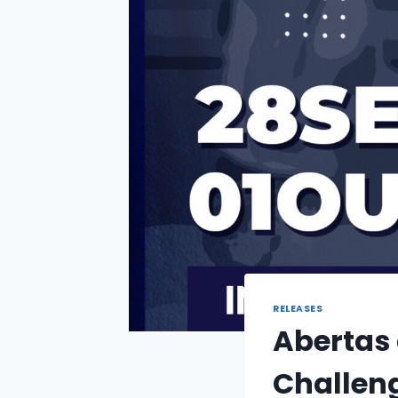
RELEASES
Abertas 
Challen