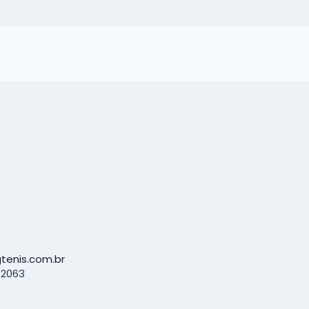
tenis.com.br
-2063
book
tagram