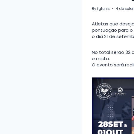
By
fgtenis
4 de sete
Atletas que deseja
pontuação para o G
o dia 21 de setemb
No total serão 32 
e mista.
O evento será real