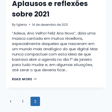
Aplausos e reflexões
sobre 2021
By
fgtenis
14 de dezembro de 2021
“Adeus, Ano Velho! Feliz Ano Novo”, dizia uma
música cantada em muitos réveillons,
especialmente daqueles que nasceram em
um mundo mais analógico do que digital. Mas
nunca compactuei com esta ideia de que
bastava abrir a agenda no dia 1º de janeiro
para tudo mudar e, em algumas situações,
até zerar o que deveria ficar…
APLAUSOS
READ MORE
E
REFLEXÕES
SOBRE
2021
Page
Previous
1
2
Page