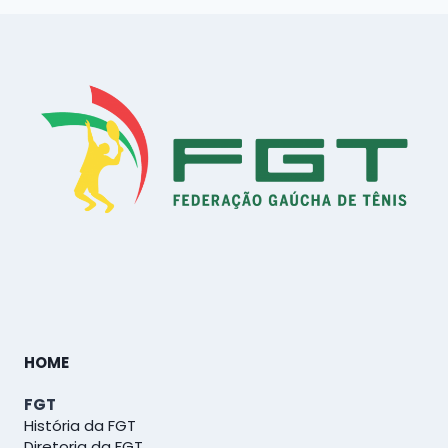
navigation
HOME
FGT
História da FGT
Diretoria da FGT