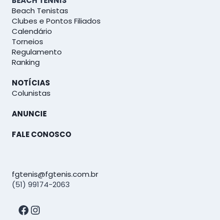
BEACH TENNIS
Beach Tenistas
Clubes e Pontos Filiados
Calendário
Torneios
Regulamento
Ranking
NOTÍCIAS
Colunistas
ANUNCIE
FALE CONOSCO
fgtenis@fgtenis.com.br
(51) 99174-2063
Facebook
Instagram