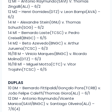
12 M1 – Antonio Raymundo(SAVI) V. Thomas
Zingalli(ALJ) – 6/2
12 M2 – Henri Gomides(DTZ) v. Leon Bampi(AVA) –
6/2
14 M – Alexandre Stein(GNU) v. Thomas
Schuch(SOG) – 6/2
14 M1 – Bernardo Laste(TCSC) v. Pedro
Creixell(BNGC) – 6/5
14 M2 – Beto Azevedo(BNGC) v. Arthur
Juruena(TCSC) – 6/3
16/18 M – Vinicio Marques(BNGC) v. Ricardo
Molina(DTZ) – 6/3
16/18 M1 – Miguel Motta(CTC) v. Vitor
Trojahn(TCSC) – 6/5
DUPLAS
10 DM – Bernardo Fittipaldi/Gonçalo Pons(TCRB) v.
João Felipe Caleffi/Thomas Giora(ALJ) – 6/1
12 DM – Antonio Raymundo/Vicente
Manica(SAVI/BNGC) v. Santiago Oliveira(ALJ) –
7/6(4)