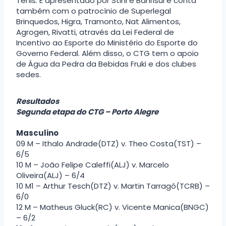
Tênis. É apresentado por Stihl e Banrisul e conta
também com o patrocínio de Superlegal
Brinquedos, Higra, Tramonto, Nat Alimentos,
Agrogen, Rivatti, através da Lei Federal de
Incentivo ao Esporte do Ministério do Esporte do
Governo Federal. Além disso, o CTG tem o apoio
de Água da Pedra da Bebidas Fruki e dos clubes
sedes.
Resultados
Segunda etapa do CTG – Porto Alegre
Masculino
09 M – Ithalo Andrade(DTZ) v. Theo Costa(TST) –
6/5
10 M – João Felipe Caleffi(ALJ) v. Marcelo
Oliveira(ALJ) – 6/4
10 M1 – Arthur Tesch(DTZ) v. Martin Tarragô(TCRB) –
6/0
12 M – Matheus Gluck(RC) v. Vicente Manica(BNGC)
– 6/2