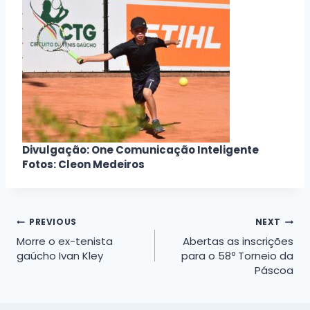
Divulgação: One Comunicação Inteligente
Fotos: Cleon Medeiros
Navegação
PREVIOUS
NEXT
Morre o ex-tenista
Abertas as inscrições
de
gaúcho Ivan Kley
para o 58º Torneio da
Páscoa
Post