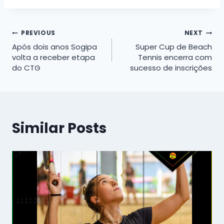
Navegação
PREVIOUS
NEXT
Após dois anos Sogipa
Super Cup de Beach
de
volta a receber etapa
Tennis encerra com
do CTG
sucesso de inscrições
Post
Similar Posts