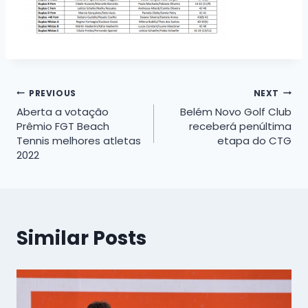
Navegação
PREVIOUS
NEXT
Aberta a votação
Belém Novo Golf Club
de
Prêmio FGT Beach
receberá penúltima
Tennis melhores atletas
etapa do CTG
Post
2022
Similar Posts