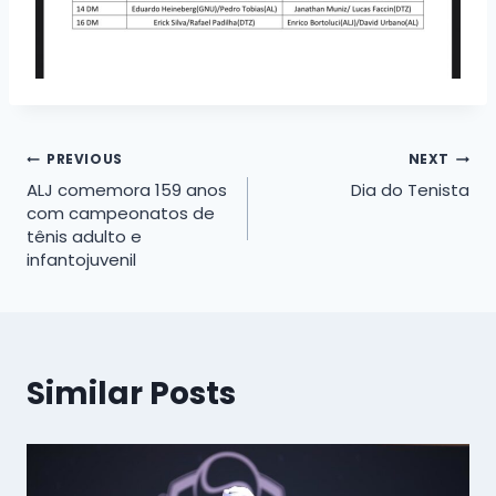
Navegação
PREVIOUS
NEXT
ALJ comemora 159 anos
Dia do Tenista
de
com campeonatos de
tênis adulto e
Post
infantojuvenil
Similar Posts