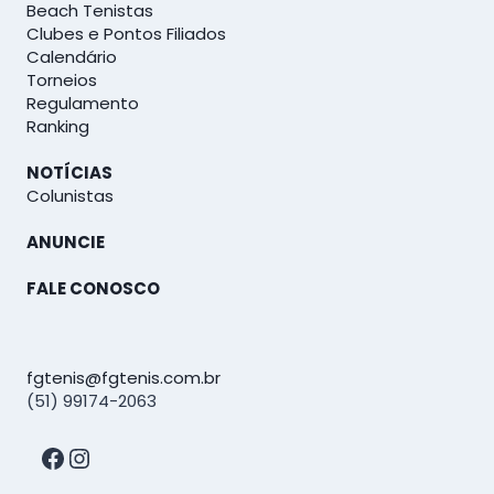
Beach Tenistas
Clubes e Pontos Filiados
Calendário
Torneios
Regulamento
Ranking
NOTÍCIAS
Colunistas
ANUNCIE
FALE CONOSCO
fgtenis@fgtenis.com.br
(51) 99174-2063
Facebook
Instagram