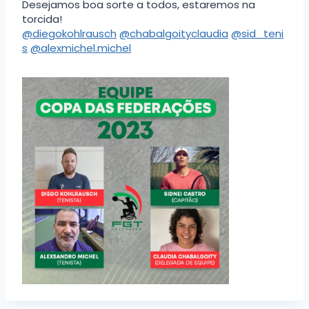
Desejamos boa sorte a todos, estaremos na
torcida!
@diegokohlrausch
@chabalgoityclaudia
@sid_teni
s
@alexmichel.michel