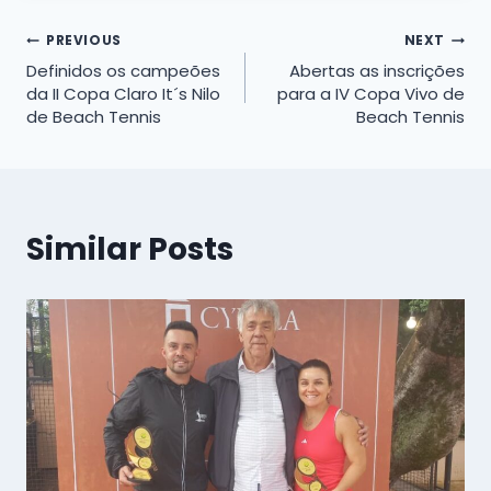
Navegação
PREVIOUS
NEXT
Definidos os campeões
Abertas as inscrições
de
da II Copa Claro It´s Nilo
para a IV Copa Vivo de
de Beach Tennis
Beach Tennis
Post
Similar Posts