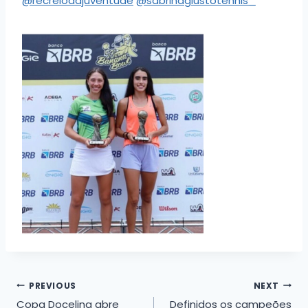
@recreiodajuventude
@sabrinagiustotennis_
Navegação
PREVIOUS
NEXT
Copa Docelina abre
Definidos os campeões