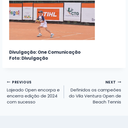
Divulgação: One Comunicação
Foto: Divulgação
Navegação
PREVIOUS
NEXT
Lajeado Open encorpa e
Definidos os campeões
de
encerra edição de 2024
do Vila Ventura Open de
com sucesso
Beach Tennis
Post