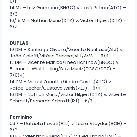
6/1
14 M2 – Luiz Germano(BNGC) v. José Pithan(ATC) –
6/3
16/18 M – Nathan Muniz(DTZ) v. Victor Hilgert(DTZ) –
6/4
DUPLAS
10 DM – Santiago Oliveira/Vicente Neuhaus(ALJ) v.
João Caleffi/Vitório Treviso(ALJ/AVA) – 6/4
12 DM – Vicente Manica/Theo Lichtnow(BNGC) v.
Bernardo Wiebbelling/Davi Muniz(TCSC/DTZ) –
7/6(4)
14 DM – Miguel Zanatta/André Costa(ATC) v.
Rafael Becker/Gustavo Asnis(ALJ) – 6/4
16 DM – Nathan Muniz/Victor Hilgert(DTZ) v. Vicente
Schmitt/Bernardo Schmitt(RJ) – 6/2
Feminino
09 F – Rafaella Rovati(ALJ) v. Laura Ataydes(BOH) –
6/3
10 F – Valentina Bueno(DTZ) v. Livia Tribino(TST) –