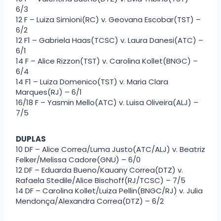
6/3
12 F – Luiza Simioni(RC) v. Geovana Escobar(TST) –
6/2
12 F1 – Gabriela Haas(TCSC) v. Laura Danesi(ATC) –
6/1
14 F – Alice Rizzon(TST) v. Carolina Kollet(BNGC) –
6/4
14 F1 – Luiza Domenico(TST) v. Maria Clara
Marques(RJ) – 6/1
16/18 F – Yasmin Mello(ATC) v. Luisa Oliveira(ALJ) –
7/5
DUPLAS
10 DF – Alice Correa/Luma Justo(ATC/ALJ) v. Beatriz
Felker/Melissa Cadore(GNU) – 6/0
12 DF – Eduarda Bueno/Kauany Correa(DTZ) v.
Rafaela Stedile/Alice Bischoff(RJ/TCSC) – 7/5
14 DF – Carolina Kollet/Luiza Pellin(BNGC/RJ) v. Julia
Mendonça/Alexandra Correa(DTZ) – 6/2