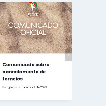
Comunicado sobre
CTG r
cancelamento de
em eta
torneios
Alegre
By
fgtenis
8 de abril de 2023
By
fgtenis