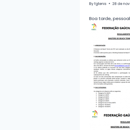
By
fgtenis
28 de no
Boa tarde, pessoal