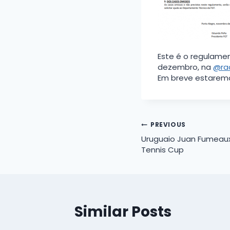
Este é o regulamen
dezembro, na
@ra
Em breve estaremo
Navegação
PREVIOUS
Uruguaio Juan Fumeau
de
Tennis Cup
Post
Similar Posts