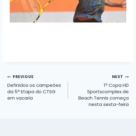
Navegação
PREVIOUS
NEXT
Definidos os campeões
1ª Copa HD
de
da 5ª Etapa do CTSG
Sportscomplex de
em vacaria
Beach Tennis começa
Post
nesta sexta-feira