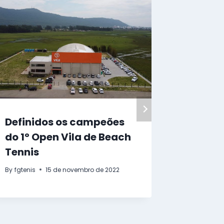
Definidos os campeões
Inscri
do 1º Open Vila de Beach
para a
Tennis
RS de 
By
fgtenis
15 de novembro de 2022
By
fgtenis