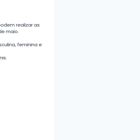
podem realizar as
 de maio.
culina, feminina e
is.