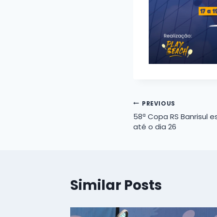
Navegação
PREVIOUS
58ª Copa RS Banrisul e
de
até o dia 26
Post
Similar Posts