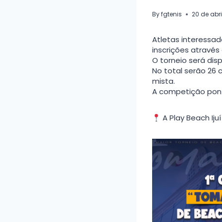
By
fgtenis
20 de abr
Atletas interessad
inscrições através 
O torneio será disp
No total serão 26 
mista.
A competição pont
A Play Beach Ijuí