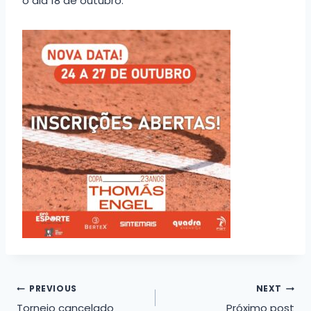
o dia 18 de outubro.
Navegação
PREVIOUS
NEXT
Torneio cancelado
Próximo post