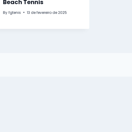
Beach Tennis
tornei
By
fgtenis
13 de fevereiro de 2025
By
fgtenis