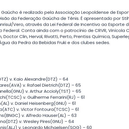
s Gaúcho é realizado pela Associação Leopoldense de Espor
visão da Federação Gaúcha de Tênis. É apresentado por Sti
risul/Vero, através da Lei Federal de Incentivo ao Esporte d
o Federal. Conta ainda com o patrocínio de CRVR, Vinícola
 Doctor Clin, Herval, Rivatti, Perto, Prentiss Química, Superl
gua da Pedra da Bebidas Fruki e dos clubes sedes.
DTZ) v. Kaio Alexandre(DTZ) – 64
ares(AVA) v. Rafael Dietrich(DTZ) – 65
nella(GNU) v. Arthur Accioly(TST) – 65
hi(TCSC) v. Guilherme Ferrarini(RJ) – 61
n(AL) v. Daniel Heisenberg(GNU) – 61
a(ATC) v. Victor Fontoura(TCSC) – 61
ns(BNGC) v. Alfredo Hauser(AL) – 63
lina(DTZ) v. Wesley Pires(GNU) – 64
nis(ALJ) v. Leonardo Michaelsen(SOG) – 60