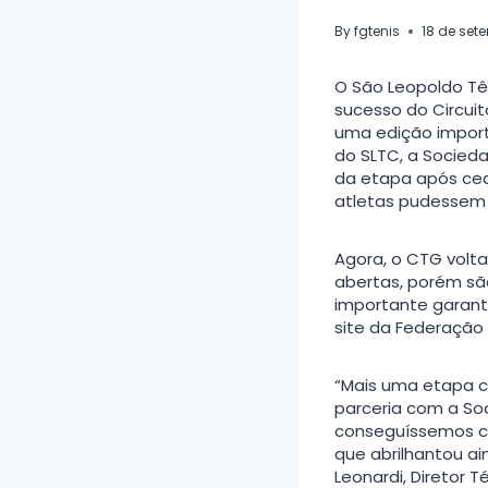
By
fgtenis
18 de set
O São Leopoldo Tê
sucesso do Circuit
uma edição import
do SLTC, a Socied
da etapa após ced
atletas pudessem p
Agora, o CTG volta
abertas, porém sã
importante garant
site da Federação
“Mais uma etapa c
parceria com a Soc
conseguíssemos co
que abrilhantou ai
Leonardi, Diretor T