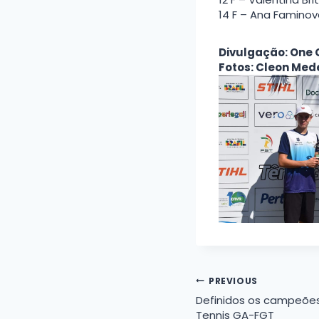
14 F – Ana Faminov
Divulgação: One
Fotos: Cleon Med
Navegação
PREVIOUS
Definidos os campeões
de
Tennis GA-FGT