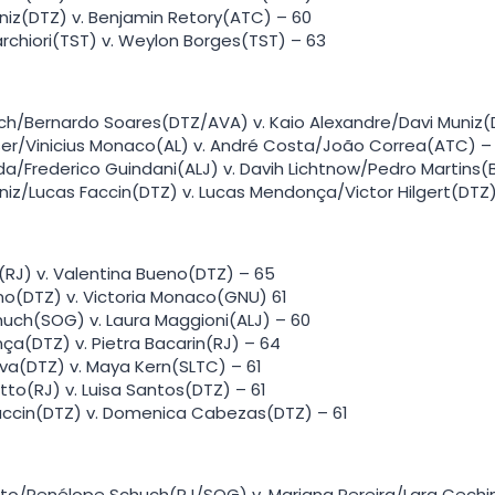
niz(DTZ) v. Benjamin Retory(ATC) – 60
archiori(TST) v. Weylon Borges(TST) – 63
rich/Bernardo Soares(DTZ/AVA) v. Kaio Alexandre/Davi Muniz(
ser/Vinicius Monaco(AL) v. André Costa/João Correa(ATC) –
da/Frederico Guindani(ALJ) v. Davih Lichtnow/Pedro Martins
niz/Lucas Faccin(DTZ) v. Lucas Mendonça/Victor Hilgert(DTZ
i(RJ) v. Valentina Bueno(DTZ) – 65
no(DTZ) v. Victoria Monaco(GNU) 61
huch(SOG) v. Laura Maggioni(ALJ) – 60
nça(DTZ) v. Pietra Bacarin(RJ) – 64
va(DTZ) v. Maya Kern(SLTC) – 61
ritto(RJ) v. Luisa Santos(DTZ) – 61
Faccin(DTZ) v. Domenica Cabezas(DTZ) – 61
ritto/Penélope Schuch(RJ/SOG) v. Mariana Pereira/Lara Cech