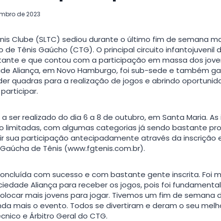
embro de 2023
nis Clube (SLTC) sediou durante o último fim de semana m
o de Tênis Gaúcho (CTG). O principal circuito infantojuvenil
ante e que contou com a participação em massa dos joven
ade Aliança, em Novo Hamburgo, foi sub-sede e também ga
er quadras para a realização de jogos e abrindo oportuni
articipar.
 a ser realizado do dia 6 a 8 de outubro, em Santa Maria. As 
o limitadas, com algumas categorias já sendo bastante pro
ir sua participação antecipadamente através da inscriçã
 Gaúcha de Tênis (www.fgtenis.com.br).
oncluída com sucesso e com bastante gente inscrita. Foi m
iedade Aliança para receber os jogos, pois foi fundamenta
locar mais jovens para jogar. Tivemos um fim de semana d
nda mais o evento. Todos se divertiram e deram o seu melh
écnico e Árbitro Geral do CTG.