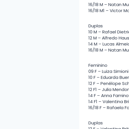
16/18 M – Natan Mu
16/18 M1 – Victor M
Duplas
10 M – Rafael Diet
12 M – Alfredo Hau
14 M – Lucas Almei
16/18 M – Natan Mu
Feminino
09 F – Luiza Simion
10 F – Eduarda Bue
12 F – Penélope Sc
12 F1 – Julia Mendo
14 F – Anna Famino
14 F1 – Valentina B
16/18 F – Rafaela 
Duplas
12 F – Valentina B