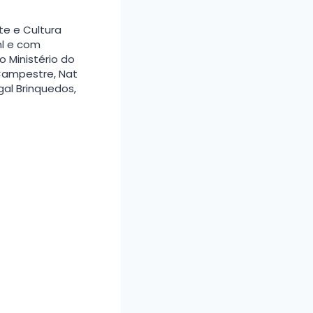
te e Cultura
hl e com
o Ministério do
 Campestre, Nat
egal Brinquedos,