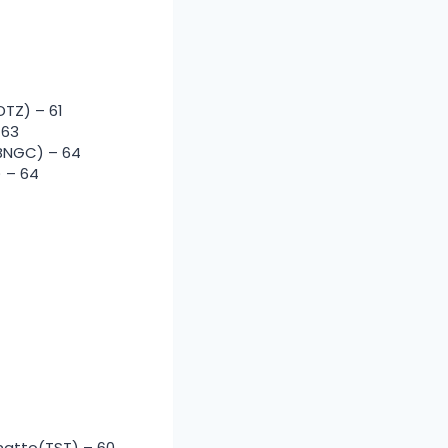
DTZ) – 61
 63
(BNGC) – 64
) – 64
inatto(TST) – 60