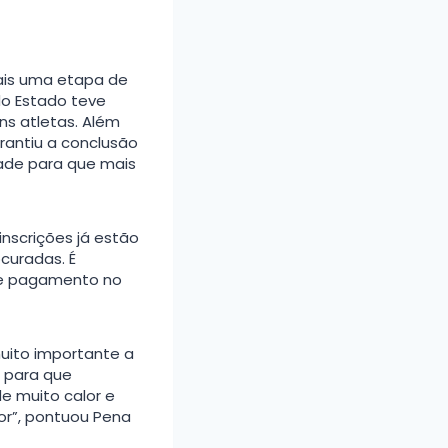
ais uma etapa de
 do Estado teve
s atletas. Além
rantiu a conclusão
dade para que mais
inscrições já estão
curadas. É
o e pagamento no
uito importante a
l para que
e muito calor e
or”, pontuou Pena