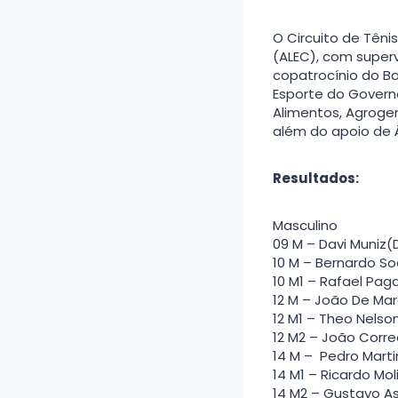
O Circuito de Têni
(ALEC), com super
copatrocínio do Ban
Esporte do Govern
Alimentos, Agrogen,
além do apoio de Á
Resultados:
Masculino
09 M – Davi Muniz(
10 M – Bernardo So
10 M1 – Rafael Paga
12 M – João De Marc
12 M1 – Theo Nelso
12 M2 – João Corre
14 M – Pedro Marti
14 M1 – Ricardo Mo
14 M2 – Gustavo As