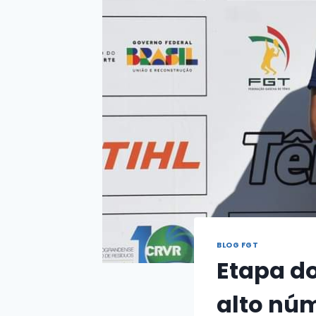
BLOG FGT
Etapa d
alto núm